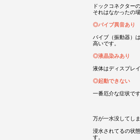
ドックコネクター
それはなかったの
◎バイブ異音あり
バイブ（振動器）
高いです。
◎液晶染みあり
液体はディスプレ
◎起動できない
一番厄介な症状で
万が一水没してし
浸水されてるの状
す。