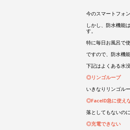
今のスマートフォ
しかし、防水機能
す。
特に毎日お風呂で
ですので、防水機
下記はよくある水
◎リンゴループ
いきなりリンゴル
◎FaceID急に使
落としてもないの
◎充電できない