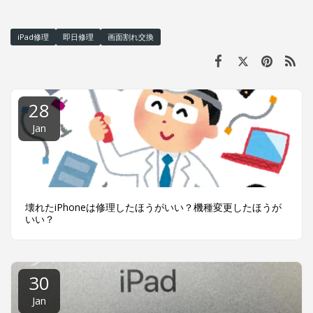
iPad修理
即日修理
画面割れ交換
28
Jan
壊れたiPhoneは修理したほうがいい？機種変更したほうが
いい？
30
Jan