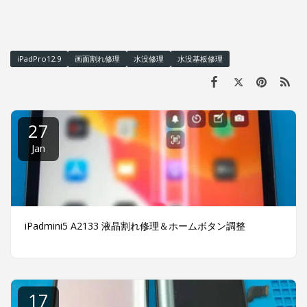
iPadPro12.9
画面割れ修理
水没修理
水没基板修理
27
Jan
iPadmini5 A2133 液晶割れ修理＆ホームボタン調整
17