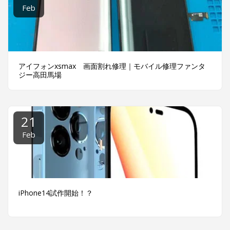
Feb
アイフォンxsmax 画面割れ修理｜モバイル修理ファンタ
ジー高田馬場
21
Feb
iPhone14試作開始！？