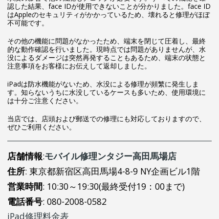
認した結果、face IDが使用できないことが分かりました。face ID
はAppleのセキュリティがかかっているため、壊れると修理がほぼ
不可能です。
その他の機能に問題がなかったため、端末を閉じて圧着し、最終
的な動作確認を行いました。現時点では問題がありませんが、水
没によるダメージは突然再発することもあるため、端末の状態と
注意事項をお客様にお伝えして返却しました。
iPadは防水機能がないため、水没による修理が頻繁に発生しま
す。知らないうちに水没しているケースも多いため、使用環境に
は十分ご注意ください。
当店では、店頭および郵送での修理にも対応しておりますので、
ぜひご利用ください。
店舗情報
:
モバイル修理ンタジー高田馬場店
住所
: 東京都新宿区高田馬場4-8-9 NY企画ビル1階
営業時間
: 10:30～19:30(最終受付19：00まで)
電話番号
: 080-2008-0582
iPad修理料金表