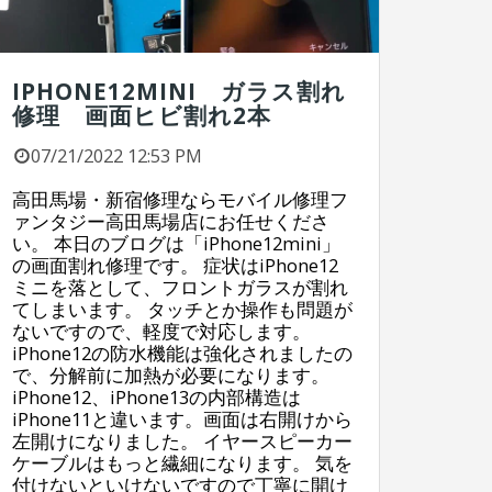
IPHONE12MINI ガラス割れ
修理 画面ヒビ割れ2本
07/21/2022 12:53 PM
高田馬場・新宿修理ならモバイル修理フ
ァンタジー高田馬場店にお任せくださ
い。 本日のブログは「iPhone12mini」
の画面割れ修理です。 症状はiPhone12
ミニを落として、フロントガラスが割れ
てしまいます。 タッチとか操作も問題が
ないですので、軽度で対応します。
iPhone12の防水機能は強化されましたの
で、分解前に加熱が必要になります。
iPhone12、iPhone13の内部構造は
iPhone11と違います。画面は右開けから
左開けになりました。 イヤースピーカー
ケーブルはもっと繊細になります。 気を
付けないといけないですので丁寧に開け