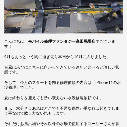
こんにちは、
モバイル修理ファンタジー高田馬場店
でございま
す！
9月もあっという間に過ぎ去り本日から10月に入りました。
台風は未だにこちらに向かってきている連年と比べると珍しい状
態です。
そして、今月のスタートを飾る修理依頼の内容は「iPhone11の水
没修理」でした。
夏は終わりを迎えても勢い衰えない水没修理依頼です。
まぁ、水分さえあればどこでも不運な偶然が重なれば起きてしま
う事なので致し方ない気もします。
それだけお風呂場やそれ以外の水場で使用するユーザーさんが多