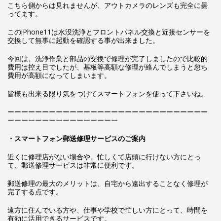
こちら側からは見れませんが、アウトカメラのレンズも完全に曇
ってます。
このiPhone11は水没洗浄とフロントパネル交換と近接センサーを
交換して無事に起動を確認する事が出来ました。
今回は、洗浄作業と部品の交換で修理が完了しましたので比較的
費用は控え目でしたが、基板等高額な修理が絡んでしまうと忽ち
費用が高額になってしまいます。
皆様も出来る限り気をつけてスマートフォンを使って下さいね。
ーーーーーーーーーーーーーーーーーーーーーーーーーーーーー
ーーーーーーーーーーーーーーーー
・スマートフォン郵送修理サービスのご案内
近くに修理店がない場合や、忙しくて店頭に行けない方にとっ
て、郵送修理サービスは非常に便利です。
郵送修理の最大のメリットは、自宅から遠出することなく修理が
完了する点です。
遠方に住んでいる方や、仕事や学校で忙しい方にとって、時間を
有効に活用できるサービスです。