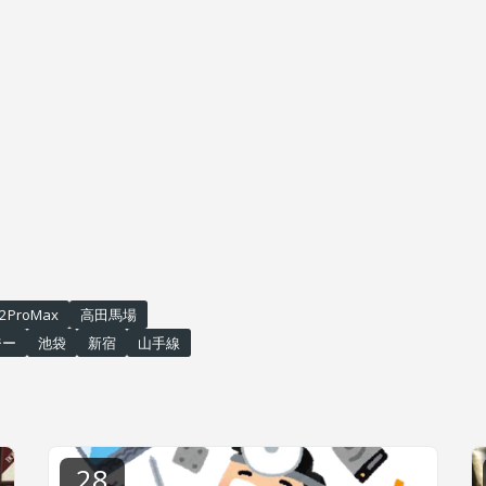
12ProMax
高田馬場
ジー
池袋
新宿
山手線
28