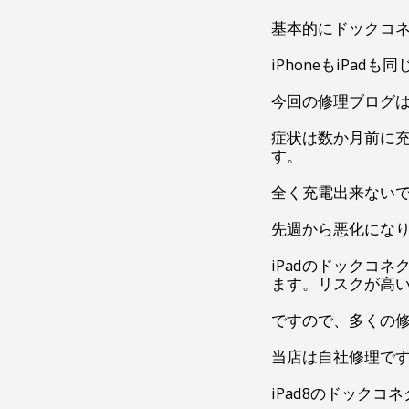
基本的にドックコ
iPhoneもiPadも
今回の修理ブログは
症状は数か月前に
す。
全く充電出来ない
先週から悪化にな
iPadのドックコ
ます。リスクが高
ですので、多くの
当店は自社修理で
iPad8のドック