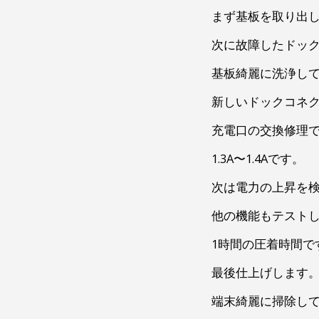
まず基板を取り出
次に故障したドッ
基板綺麗に洗浄し
新しいドックコネ
充電口の交換修理
1.3A〜1.4Aです。
次は電力の上昇を検
他の機能もテスト
1時間の圧着時間で
最後仕上げします
端末綺麗に掃除し