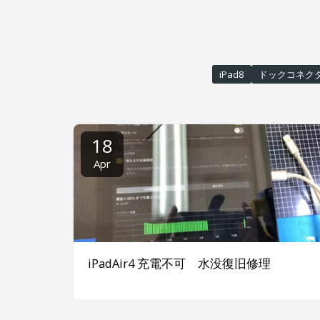
iPad8
ドックコネク
18
Apr
iPadAir4 充電不可 水没復旧修理