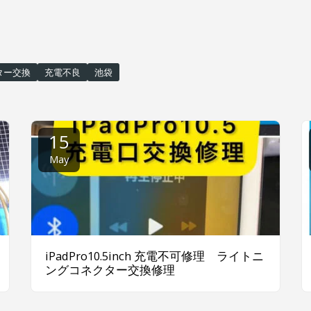
ター交換
充電不良
池袋
15
May
iPadPro10.5inch 充電不可修理 ライトニ
ングコネクター交換修理