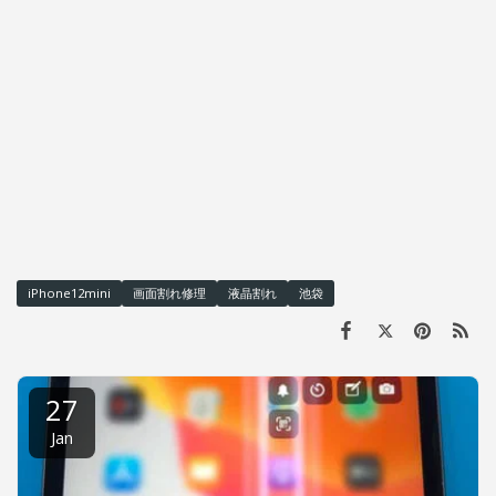
iPhone12mini
画面割れ修理
液晶割れ
池袋
27
Jan