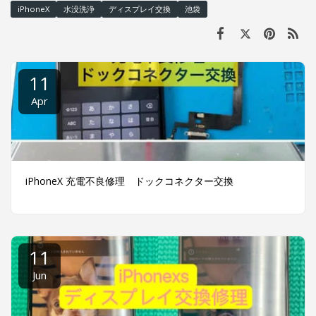
iPhoneX
水没洗浄
ディスプレイ交換
池袋
11
Apr
iPhoneX 充電不良修理 ドックコネクター交換
11
Jun