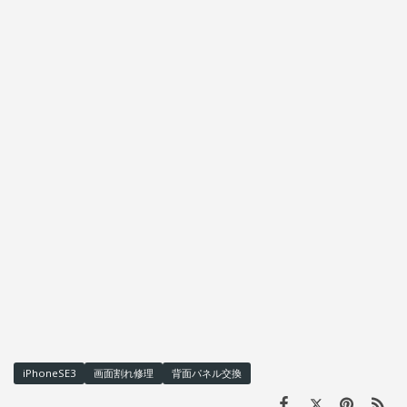
iPhoneSE3
画面割れ修理
背面パネル交換