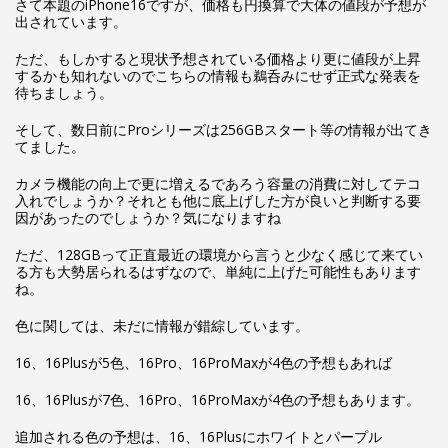
さて本題のiPhone16ですが、価格も円換算で大体の値段が予想が
出されています。
ただ、もしかすると現状予想されている価格より更に値段が上昇
するかも知れないのでこちらの情報も鵜呑みにせず正式な発表を
待ちましょう。
そして、数日前にProシリーズは256GBスタート等の情報が出てき
てました。
カメラ機能の向上で更に増えるであろう容量の消費に対してテコ
入れでしょうか？それとも他に底上げした方が良いと判断する要
因があったのでしょうか？気になりますね
ただ、128GBって正直最近の環境から言うと少なく感じて来てい
る方も大勢居られるはずなので、単純に上げた可能性もあります
ね。
色に関しては、未だに情報が錯綜しています。
16、16Plusが5色、16Pro、16ProMaxが4色の予想もあれば
16、16Plusが7色、16Pro、16ProMaxが4色の予想もあります。
追加される色の予想は、16、16Plusにホワイトとパープル