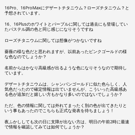
16Pro、16ProMaxにデザートチタニウム？ローズチタニウム？と
予想されています。
16、16Plusのホワイトとパープルに関しては過去にも登場してい
たパステル調の色と同じ感じになりそうですね
ローズチタニウムに関しては想像がつかないですね
薔薇の様な色だと思われますが、以前あったピンクゴールドの様
な色なのでしょうか？
名前からはかなり高級感が出るような色になりそうなので期待し
ています。
デザートチタニウムは、シャンパンゴールドに似た色らしく、人
気色だったので確定情報は出ていませんが、こういった高級感あ
る色が追加だと嬉しい方もかなり多いのではないでしょうか？
ただ、色の情報に関しては外れてまったく別の色が出てきたりと
いう事もあったのでこちらも正式な発表を待ちましょう！
夜ふかししても次の日に支障が出ない方は、明日の午前2時に最速
で情報を確認してみては如何でしょうか？