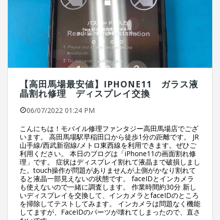
【高田馬場最安値】IPHONE11 ガラス液
晶割れ修理 ディスプレイ交換
06/07/2022 01:24 PM
こんにちは！モバイル修理ファンタジー高田馬場店でござ
います。 高田馬場駅早稲田口から徒歩1分の距離です。 JR
山手線/西武新宿線/メトロ東西線を利用できます。ぜひご
利用ください。 本日のブログは「iPhone11の画面割れ修
理」です。 症状はディスプレイ割れて液晶まで破損しまし
た。touch操作が問題がありませんが上側がかなり割れて
ると液晶一部見えないの状態です。 faceIDとインカメラ
も使えないので一緒に調査します。 作業時間約30分 新し
いディスプレイを交換して、インカメラとfaceIDのところ
を掃除してテストしてみます。 インカメラは問題なく機能
してますが、FaceIDのパーツが壊れてしまったので、直さ