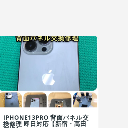
IPHONE13PRO 背面パネル交
換修理 即日対応【新宿・高田