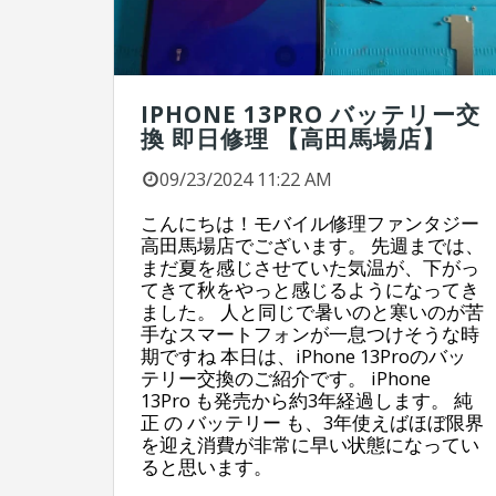
IPHONE 13PRO バッテリー交
換 即日修理 【高田馬場店】
09/23/2024 11:22 AM
こんにちは！モバイル修理ファンタジー
高田馬場店でございます。 先週までは、
まだ夏を感じさせていた気温が、下がっ
てきて秋をやっと感じるようになってき
ました。 人と同じで暑いのと寒いのが苦
手なスマートフォンが一息つけそうな時
期ですね 本日は、iPhone 13Proのバッ
テリー交換のご紹介です。 iPhone
13Pro も発売から約3年経過します。 純
正 の バッテリー も、3年使えばほぼ限界
を迎え消費が非常に早い状態になってい
ると思います。