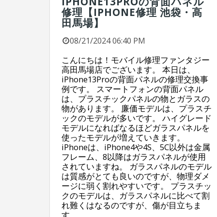
IPHONE13PROの背面パネル
修理【IPHONE修理 池袋・高
田馬場】
08/21/2024 06:40 PM
こんにちは！モバイル修理ファンタジー
高田馬場店でございます。 本日は、
iPhone13Proの背面パネルの修理交換事
例です。 スマートフォンの背面パネル
は、プラスチックパネルの物とガラスの
物があります。 廉価モデルは、プラスチ
ックのモデルが多いです。 ハイグレード
モデルになればなるほどガラスパネルを
使ったモデルが増えていきます。
iPhoneは、iPhone4や4S、5C以外は金属
フレーム、8以降はガラスパネルが使用
されていますね。 ガラスパネルのモデル
は質感がとても良いのですが、物理ダメ
ージに弱く割れやすいです。 プラスチッ
クのモデルは、ガラスパネルに比べて割
れ難くはなるのですが、傷が目立ちま
す。